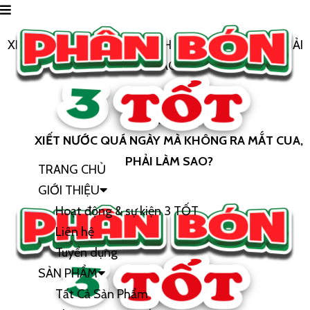
XIẾT NƯỚC QUÁ NGÀY MÀ KHÔNG RA MẮT CUA, PHẢI
LÀM SAO?
Trang chủ
Cây Sầu Riêng
XIẾT NƯỚC QUÁ NGÀY MÀ KHÔNG RA MẮT CUA,
PHẢI LÀM SAO?
TRANG CHỦ
GIỚI THIỆU
Hoạt động & sự kiện 3 TỐT
Liên hệ
Tuyển dụng
SẢN PHẨM
Tất Cả Sản Phẩm