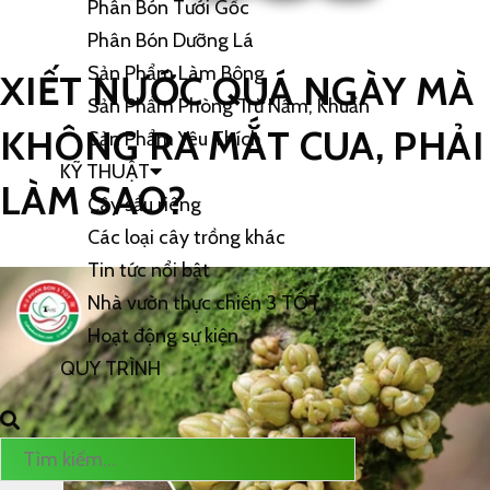
Phân Bón Tưới Gốc
Phân Bón Dưỡng Lá
Sản Phẩm Làm Bông
XIẾT NƯỚC QUÁ NGÀY MÀ
Sản Phẩm Phòng Trừ Nấm, Khuẩn
KHÔNG RA MẮT CUA, PHẢI
Sản Phẩm Yêu Thích
KỸ THUẬT
LÀM SAO?
Cây sầu riêng
Các loại cây trồng khác
Tin tức nổi bật
Nhà vườn thực chiến 3 TỐT
Hoạt động sự kiện
QUY TRÌNH