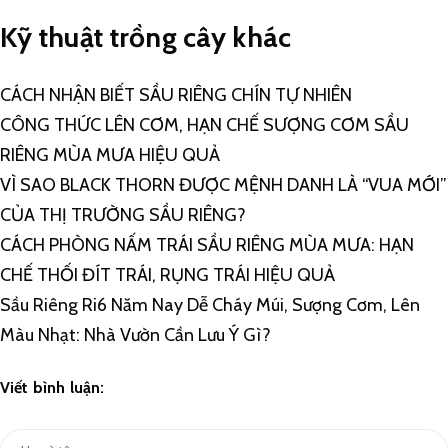
Kỹ thuật trồng cây khác
CÁCH NHẬN BIẾT SẦU RIÊNG CHÍN TỰ NHIÊN
CÔNG THỨC LÊN CƠM, HẠN CHẾ SƯỢNG CƠM SẦU
RIÊNG MÙA MƯA HIỆU QUẢ
VÌ SAO BLACK THORN ĐƯỢC MỆNH DANH LÀ “VUA MỚI”
CỦA THỊ TRƯỜNG SẦU RIÊNG?
CÁCH PHÒNG NẤM TRÁI SẦU RIÊNG MÙA MƯA: HẠN
CHẾ THỐI ĐÍT TRÁI, RỤNG TRÁI HIỆU QUẢ
Sầu Riêng Ri6 Năm Nay Dễ Cháy Múi, Sượng Cơm, Lên
Màu Nhạt: Nhà Vườn Cần Lưu Ý Gì?
Viết bình luận: