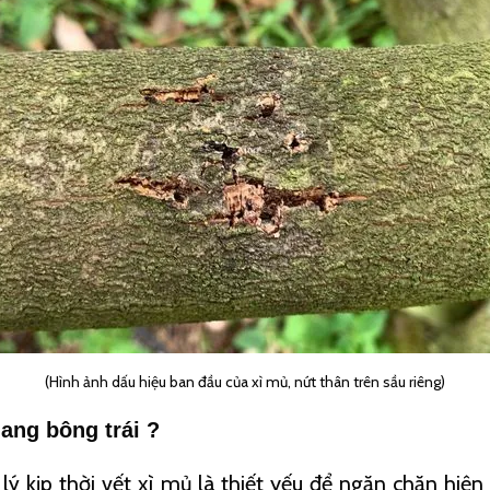
(Hình ảnh dấu hiệu ban đầu của xì mủ, nứt thân trên sầu riêng)
mang bông trái ?
lý kịp thời vết xì mủ là thiết yếu để ngăn chặn hiệ