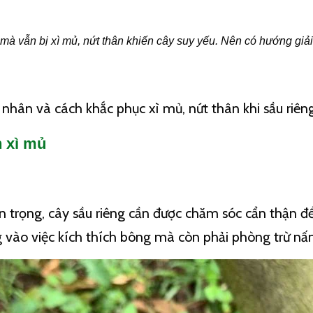
 mà vẫn bị xì mủ, nứt thân khiến cây suy yếu. Nên có hướng giả
hân và cách khắc phục xì mủ, nứt thân khi sầu riên
n xì mủ
n trọng, cây sầu riêng cần được chăm sóc cẩn thận để
g vào việc kích thích bông mà còn phải phòng trừ n