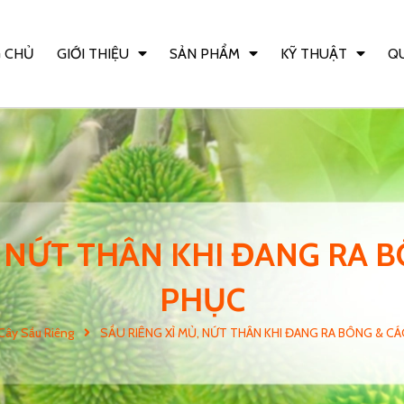
 CHỦ
GIỚI THIỆU
SẢN PHẨM
KỸ THUẬT
QU
, NỨT THÂN KHI ĐANG RA 
PHỤC
Cây Sầu Riêng
SẦU RIÊNG XÌ MỦ, NỨT THÂN KHI ĐANG RA BÔNG & C