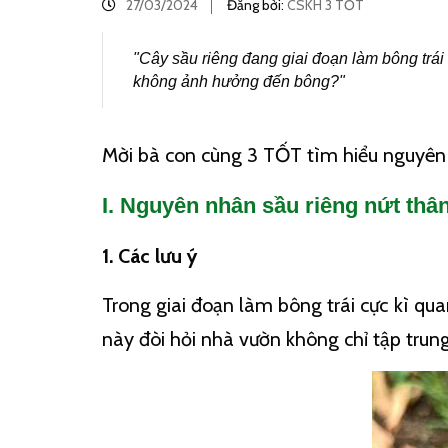
27/03/2024
Đăng bởi:
CSKH 3 TỐT
"Cây sầu riêng đang giai đoạn làm bông trái
không ảnh hưởng đến bông?"
Mời bà con cùng 3 TỐT tìm hiểu nguyên n
I. Nguyên nhân sầu riêng nứt thâ
1. Các lưu ý
Trong giai đoạn làm bông trái cực kì qua
này đòi hỏi nhà vườn không chỉ tập trun