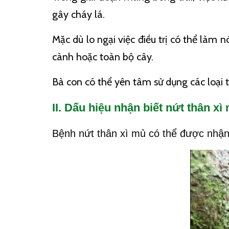
gây cháy lá.
Mặc dù lo ngại việc điều trị có thể làm 
cành hoặc toàn bộ cây.
Bà con có thể yên tâm sử dụng các loại
II. Dấu hiệu nhận biết nứt thân xì
Bệnh nứt thân xì mủ có thể được nhận