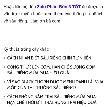
Hoặc liên hệ đến
Zalo Phân Bón 3 TỐT
để được tư
vấn trực tuyến hoặc xem thêm các thông tin bổ ích
về sầu riêng. Cảm ơn bà con!
Kỹ thuật trồng cây khác
CÁCH NHẬN BIẾT SẦU RIÊNG CHÍN TỰ NHIÊN
CÔNG THỨC LÊN CƠM, HẠN CHẾ SƯỢNG CƠM
SẦU RIÊNG MÙA MƯA HIỆU QUẢ
VÌ SAO BLACK THORN ĐƯỢC MỆNH DANH LÀ “VUA
MỚI” CỦA THỊ TRƯỜNG SẦU RIÊNG?
CÁCH PHÒNG NẤM TRÁI SẦU RIÊNG MÙA MƯA:
HẠN CHẾ THỐI ĐÍT TRÁI, RỤNG TRÁI HIỆU QUẢ