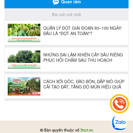
© Bản quyền thuộc về
3tot.vn