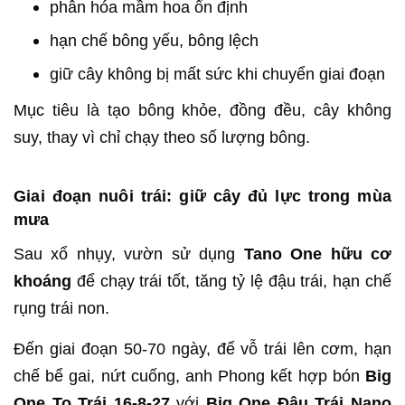
phân hóa mầm hoa ổn định
hạn chế bông yếu, bông lệch
giữ cây không bị mất sức khi chuyển giai đoạn
Mục tiêu là tạo bông khỏe, đồng đều, cây không
suy, thay vì chỉ chạy theo số lượng bông.
Giai đoạn nuôi trái: giữ cây đủ lực trong mùa
mưa
Sau xổ nhụy, vườn sử dụng
Tano One hữu cơ
khoáng
để chạy trái tốt, tăng tỷ lệ đậu trái, hạn chế
rụng trái non.
Đến giai đoạn 50-70 ngày, để vỗ trái lên cơm, hạn
chế bể gai, nứt cuống, anh Phong kết hợp bón
Big
One To Trái 16-8-27
với
B
ig One Đậu Trái Nano