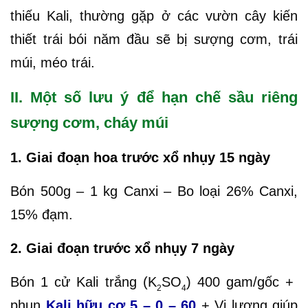
thiếu Kali, thường gặp ở các vườn cây kiến
thiết trái bói năm đầu sẽ bị sượng cơm, trái
múi, méo trái.
II. Một số lưu ý để hạn chế sầu riêng
sượng cơm, cháy múi
1. Giai đoạn hoa trước xổ nhụy 15 ngày
Bón 500g – 1 kg Canxi – Bo loại 26% Canxi,
15% đạm.
2. Giai đoạn trước xổ nhụy 7 ngày
Bón 1 cử Kali trắng (K
SO
) 400 gam/gốc +
2
4
phun
Kali hữu cơ 5 – 0 – 60
+ Vi lượng giúp