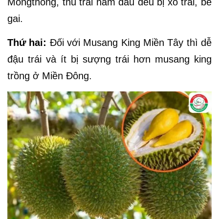
Mongthong, thu trái năm đầu đều bị xồ trái, bể
gai.
Thứ hai:
Đối với Musang King Miền Tây thì dễ
đậu trái và ít bị sượng trái hơn musang king
trồng ở Miền Đông.