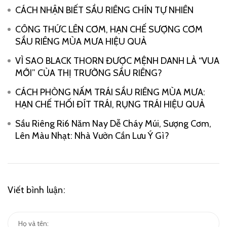
CÁCH NHẬN BIẾT SẦU RIÊNG CHÍN TỰ NHIÊN
CÔNG THỨC LÊN CƠM, HẠN CHẾ SƯỢNG CƠM
SẦU RIÊNG MÙA MƯA HIỆU QUẢ
VÌ SAO BLACK THORN ĐƯỢC MỆNH DANH LÀ “VUA
MỚI” CỦA THỊ TRƯỜNG SẦU RIÊNG?
CÁCH PHÒNG NẤM TRÁI SẦU RIÊNG MÙA MƯA:
HẠN CHẾ THỐI ĐÍT TRÁI, RỤNG TRÁI HIỆU QUẢ
Sầu Riêng Ri6 Năm Nay Dễ Cháy Múi, Sượng Cơm,
Lên Màu Nhạt: Nhà Vườn Cần Lưu Ý Gì?
Viết bình luận: