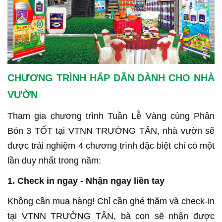
CHƯƠNG TRÌNH HẤP DẪN DÀNH CHO NHÀ
VƯỜN
Tham gia chương trình Tuần Lễ Vàng cùng Phân
Bón 3 TỐT tại VTNN TRƯỜNG TÂN, nhà vườn sẽ
được trải nghiệm 4 chương trình đặc biệt chỉ có một
lần duy nhất trong năm:
1. Check in ngay - Nhận ngay liền tay
Không cần mua hàng! Chỉ cần ghé thăm và check-in
tại VTNN TRƯỜNG TÂN, bà con sẽ nhận được