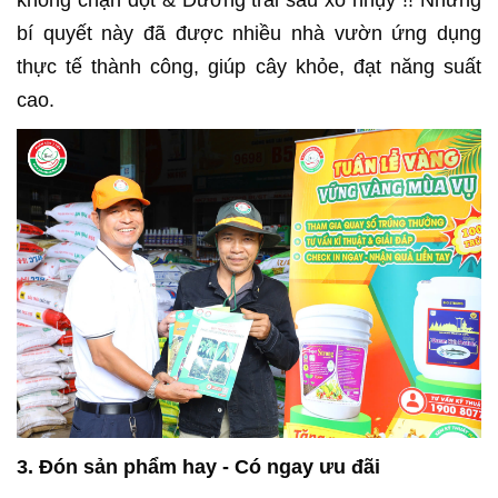
không chặn đọt & Dưỡng trái sau xổ nhụy !! Những
bí quyết này đã được nhiều nhà vườn ứng dụng
thực tế thành công, giúp cây khỏe, đạt năng suất
cao.
3. Đón sản phẩm hay - Có ngay ưu đãi