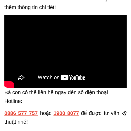
thêm thông tin chi tiết!
Bà con có thể liên hệ ngay đến số điện thoại
Hotline:
0886 577 757
hoặc
1900 8077
để được tư vấn kỹ
thuật nhé!