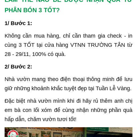
PHÂN BÓN 3 TỐT?
1/ Bước 1:
Không cần mua hàng, chỉ cần tham gia check - in
cùng 3 TỐT tại cửa hàng VTNN TRƯỜNG TÂN từ
28 - 29/11, 100% có quà.
2/ Bước 2:
Nhà vườn mang theo điện thoại thông minh để lưu
giữ những khoảnh khắc tuyệt đẹp tại Tuần Lễ Vàng.
Đặc biệt nhà vườn mình khi đi hãy rủ thêm anh chị
em bà con lối xóm để cùng nhận những phần quà
hấp dẫn, chăm vườn tươi tốt!