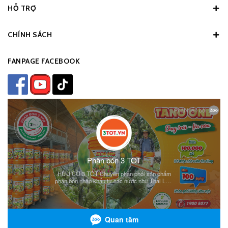
HỖ TRỢ
CHÍNH SÁCH
FANPAGE FACEBOOK