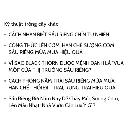
Kỹ thuật trồng cây khác
CÁCH NHẬN BIẾT SẦU RIÊNG CHÍN TỰ NHIÊN
CÔNG THỨC LÊN CƠM, HẠN CHẾ SƯỢNG CƠM
SẦU RIÊNG MÙA MƯA HIỆU QUẢ
VÌ SAO BLACK THORN ĐƯỢC MỆNH DANH LÀ “VUA
MỚI” CỦA THỊ TRƯỜNG SẦU RIÊNG?
CÁCH PHÒNG NẤM TRÁI SẦU RIÊNG MÙA MƯA:
HẠN CHẾ THỐI ĐÍT TRÁI, RỤNG TRÁI HIỆU QUẢ
Sầu Riêng Ri6 Năm Nay Dễ Cháy Múi, Sượng Cơm,
Lên Màu Nhạt: Nhà Vườn Cần Lưu Ý Gì?