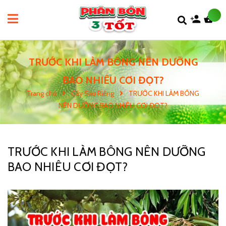
TRƯỚC KHI LÀM BÔNG NÊN DƯỠNG
BAO NHIÊU CƠI ĐỌT?
Trang chủ
Cây Sầu Riêng
TRƯỚC KHI LÀM BÔNG
NÊN DƯỠNG BAO NHIÊU CƠI ĐỌT?
TRƯỚC KHI LÀM BÔNG NÊN DƯỠNG
BAO NHIÊU CƠI ĐỌT?