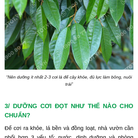
“Nên dưỡng ít nhất 2-3 cơi lá để cây khỏe, đủ lực làm bông, nuôi
trái”
3/ DƯỠNG CƠI ĐỌT NHƯ THẾ NÀO CHO
CHUẨN?
Để cơi ra khỏe, lá bền và đồng loạt, nhà vườn cần
phối hợp 3 yếu tố: nước, dinh dưỡng và phòng