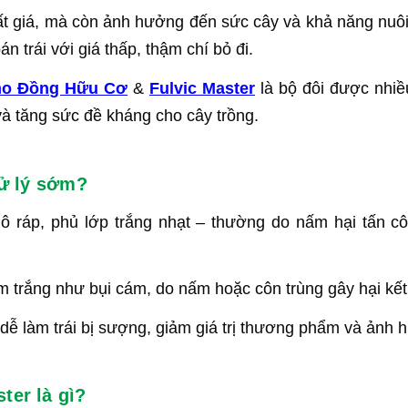
ất giá, mà còn ảnh hưởng đến sức cây và khả năng nuôi 
n trái với giá thấp, thậm chí bỏ đi.
no Đồng Hữu Cơ
&
Fulvic Master
là bộ đôi được nhiề
 và tăng sức đề kháng cho cây trồng.
 xử lý sớm?
 thô ráp, phủ lớp trắng nhạt – thường do nấm hại tấn 
ốm trắng như bụi cám, do nấm hoặc côn trùng gây hại kế
 dễ làm trái bị sượng, giảm giá trị thương phẩm và ảnh
ter là gì?