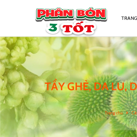
TRANG
TẨY GHẺ, DA LU, 
Trang chủ
Câ