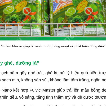
“Fulvic Master giúp lá xanh mướt, bóng mượt và phát triển đồng đều”
ẩy ghẻ, dưỡng lá”
t sạch nấm gây ghẻ trái, ghẻ lá, xử lý hiệu quả hiện tư
vỏ sạch mịn, không sần sùi, không lấm tấm trắng, ngăn 
Nano kết hợp Fulvic Master giúp trái lên màu bóng đẹp
t triển đều, vỏ sáng, tăng tính thẩm mỹ và dễ được thươ