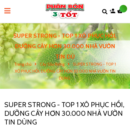
SUPER STRONG - TOP 1 XÔ PHỤC HỒI,
DƯỠNG CÂY HƠN 30.000 NHÀ VƯỜN
TIN DÙ
Trang chủ
Cây Sầu Riêng
SUPER STRONG - TOP 1
XÔ PHỤC HỒI, DƯỠNG CÂY HƠN 30.000 NHÀ VƯỜN TIN
DÙNG
SUPER STRONG - TOP 1 XÔ PHỤC HỒI,
DƯỠNG CÂY HƠN 30.000 NHÀ VƯỜN
TIN DÙNG