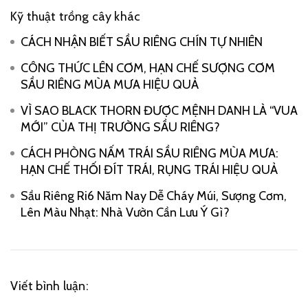
Kỹ thuật trồng cây khác
CÁCH NHẬN BIẾT SẦU RIÊNG CHÍN TỰ NHIÊN
CÔNG THỨC LÊN CƠM, HẠN CHẾ SƯỢNG CƠM
SẦU RIÊNG MÙA MƯA HIỆU QUẢ
VÌ SAO BLACK THORN ĐƯỢC MỆNH DANH LÀ “VUA
MỚI” CỦA THỊ TRƯỜNG SẦU RIÊNG?
CÁCH PHÒNG NẤM TRÁI SẦU RIÊNG MÙA MƯA:
HẠN CHẾ THỐI ĐÍT TRÁI, RỤNG TRÁI HIỆU QUẢ
Sầu Riêng Ri6 Năm Nay Dễ Cháy Múi, Sượng Cơm,
Lên Màu Nhạt: Nhà Vườn Cần Lưu Ý Gì?
Viết bình luận: