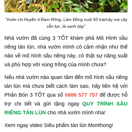
“Vườn chị Huyền ở Đam Rông, Lâm Đồng nuôi 50 trái/cây mà cây
vẫn lực, lá xanh dày”
Nhà vườn đã cùng 3 TỐT khám phá Mô Hình sầu
riêng tán lùn, nhà vườn mình có cảm nhận như thế
nào về mô hình sầu riêng này, có thật sự năng suất
và phù hợp với vùng trồng của mình chưa?
Nếu nhà vườn nào quan tâm đến mô hình sầu riêng
tán lùn mà chưa biết cách làm sao, hãy liên hệ với
Phân Bón 3 TỐT qua số
0886 577 757
để được hỗ
trợ chi tiết và gửi tặng ngay
QUY TRÌNH SẦU
RIÊNG TÁN LÙN
cho nhà vườn mình nha!
Xem ngay video Siêu phẩm tán lùn Monthong!