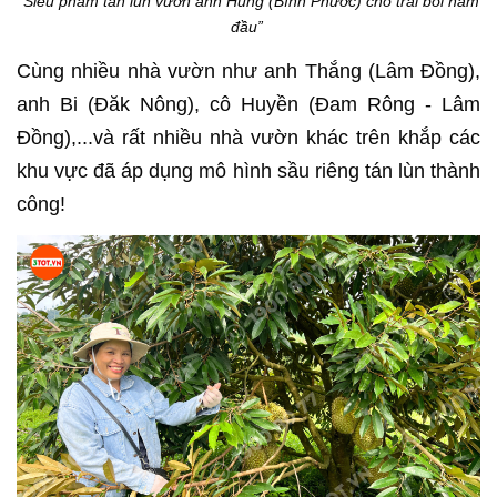
“Siêu phẩm tán lùn vườn anh Hùng (Bình Phước) cho trái bói năm
đầu”
Cùng nhiều nhà vườn như anh Thắng (Lâm Đồng),
anh Bi (Đăk Nông), cô Huyền (Đam Rông - Lâm
Đồng),...và rất nhiều nhà vườn khác trên khắp các
khu vực đã áp dụng mô hình sầu riêng tán lùn thành
công!