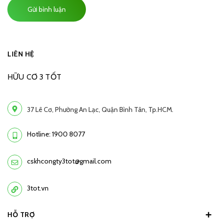
Gửi bình luận
LIÊN HỆ
HỮU CƠ 3 TỐT
37 Lê Cơ, Phường An Lạc, Quận Bình Tân, Tp.HCM.
Hotline: 1900 8077
cskhcongty3tot@gmail.com
3tot.vn
HỖ TRỢ