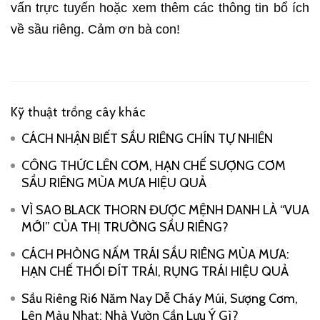
vấn trực tuyến hoặc xem thêm các thông tin bổ ích
về sầu riêng. Cảm ơn bà con!
Kỹ thuật trồng cây khác
CÁCH NHẬN BIẾT SẦU RIÊNG CHÍN TỰ NHIÊN
CÔNG THỨC LÊN CƠM, HẠN CHẾ SƯỢNG CƠM
SẦU RIÊNG MÙA MƯA HIỆU QUẢ
VÌ SAO BLACK THORN ĐƯỢC MỆNH DANH LÀ “VUA
MỚI” CỦA THỊ TRƯỜNG SẦU RIÊNG?
CÁCH PHÒNG NẤM TRÁI SẦU RIÊNG MÙA MƯA:
HẠN CHẾ THỐI ĐÍT TRÁI, RỤNG TRÁI HIỆU QUẢ
Sầu Riêng Ri6 Năm Nay Dễ Cháy Múi, Sượng Cơm,
Lên Màu Nhạt: Nhà Vườn Cần Lưu Ý Gì?