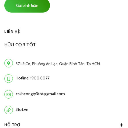
Gửi bình luận
LIÊN HỆ
HỮU CƠ 3 TỐT
37 Lê Cơ, Phường An Lạc, Quận Bình Tân, Tp.HCM.
Hotline: 1900 8077
cskhcongty3tot@gmail.com
3tot.vn
HỖ TRỢ