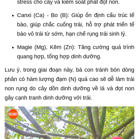
stress cho cây và kiểm soát phát đọt non.
Canxi (Ca) - Bo (B): Giúp ổn định cấu trúc tế
bào, giúp chắc cuống trái, hỗ trợ phát triển tế
bào vỏ trái từ sớm, hạn chế rụng trái sinh lý.
Magie (Mg), Kẽm (Zn): Tăng cường quá trình
quang hợp, tổng hợp dinh dưỡng.
Lưu ý, trong giai đoạn này, bà con tránh bón dòng
phân có hàm lượng đạm (N) quá cao sẽ dễ làm trái
non rụng do cây dồn dinh dưỡng về lá và đọt non
gây cạnh tranh dinh dưỡng với trái.