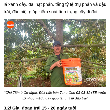
lá xanh dày, dai hạt phấn, tăng tỷ lệ thụ phấn và đậu
trái, đặc biệt giúp kiểm soát tình trạng cây đi đọt.
“Chú Tiến ở Cư Mgar, Đăk Lăk bón Tano One 03-03-12+TE trước
xổ nhụy 7-10 ngày giúp tăng tỷ lệ đậu trái”
3.2/ Giai đoạn trái 15 - 20 ngày tuổi