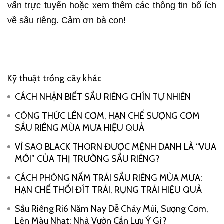
vấn trực tuyến hoặc xem thêm các thông tin bổ ích
về sầu riêng. Cảm ơn bà con!
Kỹ thuật trồng cây khác
CÁCH NHẬN BIẾT SẦU RIÊNG CHÍN TỰ NHIÊN
CÔNG THỨC LÊN CƠM, HẠN CHẾ SƯỢNG CƠM
SẦU RIÊNG MÙA MƯA HIỆU QUẢ
VÌ SAO BLACK THORN ĐƯỢC MỆNH DANH LÀ “VUA
MỚI” CỦA THỊ TRƯỜNG SẦU RIÊNG?
CÁCH PHÒNG NẤM TRÁI SẦU RIÊNG MÙA MƯA:
HẠN CHẾ THỐI ĐÍT TRÁI, RỤNG TRÁI HIỆU QUẢ
Sầu Riêng Ri6 Năm Nay Dễ Cháy Múi, Sượng Cơm,
Lên Màu Nhạt: Nhà Vườn Cần Lưu Ý Gì?