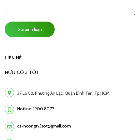
Gửi bình luận
LIÊN HỆ
HỮU CƠ 3 TỐT
37 Lê Cơ, Phường An Lạc, Quận Bình Tân, Tp.HCM.
Hotline: 1900 8077
cskhcongty3tot@gmail.com