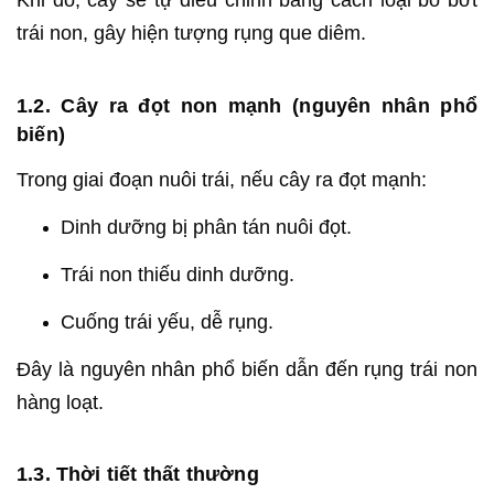
Khi đó, cây sẽ tự điều chỉnh bằng cách loại bỏ bớt
trái non, gây hiện tượng rụng que diêm.
1.2. Cây ra đọt non mạnh (nguyên nhân phổ
biến)
Trong giai đoạn nuôi trái, nếu cây ra đọt mạnh:
Dinh dưỡng bị phân tán nuôi đọt.
Trái non thiếu dinh dưỡng.
Cuống trái yếu, dễ rụng.
Đây là nguyên nhân phổ biến dẫn đến rụng trái non
hàng loạt.
1.3. Thời tiết thất thường