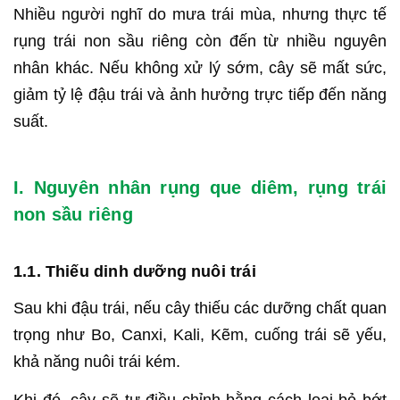
Nhiều người nghĩ do mưa trái mùa, nhưng thực tế
rụng trái non sầu riêng còn đến từ nhiều nguyên
nhân khác. Nếu không xử lý sớm, cây sẽ mất sức,
giảm tỷ lệ đậu trái và ảnh hưởng trực tiếp đến năng
suất.
I. Nguyên nhân rụng que diêm, rụng trái
non sầu riêng
1.1. Thiếu dinh dưỡng nuôi trái
Sau khi đậu trái, nếu cây thiếu các dưỡng chất quan
trọng như Bo, Canxi, Kali, Kẽm, cuống trái sẽ yếu,
khả năng nuôi trái kém.