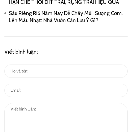
HẠN CHẾ THỐI ĐÍT TRÁI, RỤNG TRÁI HIỆU QUẢ
Sầu Riêng Ri6 Năm Nay Dễ Cháy Múi, Sượng Cơm,
Lên Màu Nhạt: Nhà Vườn Cần Lưu Ý Gì?
Viết bình luận: