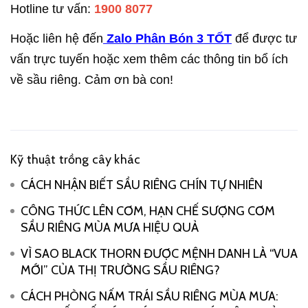
Hotline tư vấn:
1900 8077
Hoặc liên hệ đến
Zalo Phân Bón 3 TỐT
để được tư
vấn trực tuyến hoặc xem thêm các thông tin bổ ích
về sầu riêng. Cảm ơn bà con!
Kỹ thuật trồng cây khác
CÁCH NHẬN BIẾT SẦU RIÊNG CHÍN TỰ NHIÊN
CÔNG THỨC LÊN CƠM, HẠN CHẾ SƯỢNG CƠM
SẦU RIÊNG MÙA MƯA HIỆU QUẢ
VÌ SAO BLACK THORN ĐƯỢC MỆNH DANH LÀ “VUA
MỚI” CỦA THỊ TRƯỜNG SẦU RIÊNG?
CÁCH PHÒNG NẤM TRÁI SẦU RIÊNG MÙA MƯA: