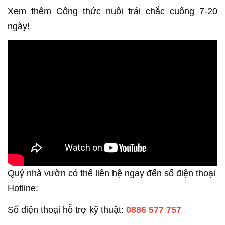
Xem thêm Công thức nuôi trái chắc cuống 7-20
ngày!
Quý nhà vườn có thể liên hệ ngay đến số điện thoại
Hotline:
Số điện thoại hỗ trợ kỹ thuật:
0886 577 757