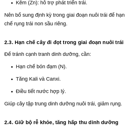
Kẽm (Zn): hỗ trợ phát triển trái.
Nên bổ sung định kỳ trong giai đoạn nuôi trái để hạn
chế rụng trái non sầu riêng.
2.3. Hạn chế cây đi đọt trong giai đoạn nuôi trái
Để tránh cạnh tranh dinh dưỡng, cần:
Hạn chế bón đạm (N).
Tăng Kali và Canxi.
Điều tiết nước hợp lý.
Giúp cây tập trung dinh dưỡng nuôi trái, giảm rụng.
2.4. Giữ bộ rễ khỏe, tăng hấp thu dinh dưỡng