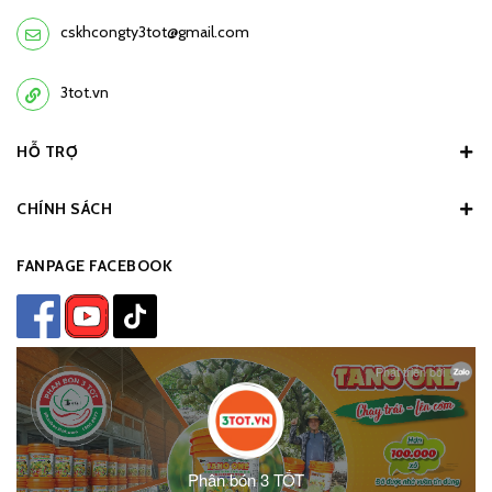
cskhcongty3tot@gmail.com
3tot.vn
HỖ TRỢ
CHÍNH SÁCH
FANPAGE FACEBOOK