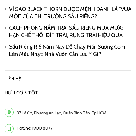
VÌ SAO BLACK THORN ĐƯỢC MỆNH DANH LÀ “VUA
MỚI” CỦA THỊ TRƯỜNG SẦU RIÊNG?
CÁCH PHÒNG NẤM TRÁI SẦU RIÊNG MÙA MƯA:
HẠN CHẾ THỐI ĐÍT TRÁI, RỤNG TRÁI HIỆU QUẢ
Sầu Riêng Ri6 Năm Nay Dễ Cháy Múi, Sượng Cơm,
Lên Màu Nhạt: Nhà Vườn Cần Lưu Ý Gì?
LIÊN HỆ
HỮU CƠ 3 TỐT
37 Lê Cơ, Phường An Lạc, Quận Bình Tân, Tp.HCM.
Hotline: 1900 8077