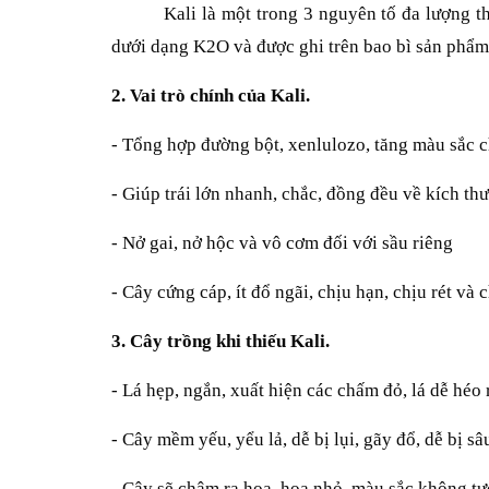
Kali là một trong 3 nguyên tố đa lượng t
dưới dạng K2O và được ghi trên bao bì sản phẩ
2. Vai trò chính của Kali.
- Tổng hợp đường bột, xenlulozo, tăng màu sắc ch
- Giúp trái lớn nhanh, chắc, đồng đều về kích th
- Nở gai, nở hộc và vô cơm đối với sầu riêng
- Cây cứng cáp, ít đổ ngãi, chịu hạn, chịu rét và
3. Cây trồng khi thiếu Kali.
- Lá hẹp, ngắn, xuất hiện các chấm đỏ, lá dễ héo
- Cây mềm yếu, yểu lả, dễ bị lụi, gãy đổ, dễ bị s
- Cây sẽ chậm ra hoa, hoa nhỏ, màu sắc không tư