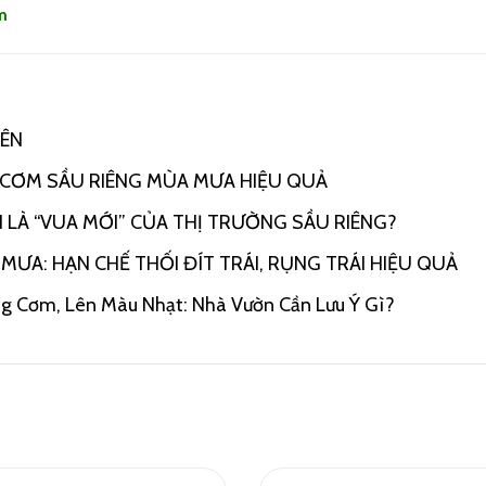
m
IÊN
 CƠM SẦU RIÊNG MÙA MƯA HIỆU QUẢ
LÀ “VUA MỚI” CỦA THỊ TRƯỜNG SẦU RIÊNG?
ƯA: HẠN CHẾ THỐI ĐÍT TRÁI, RỤNG TRÁI HIỆU QUẢ
ng Cơm, Lên Màu Nhạt: Nhà Vườn Cần Lưu Ý Gì?