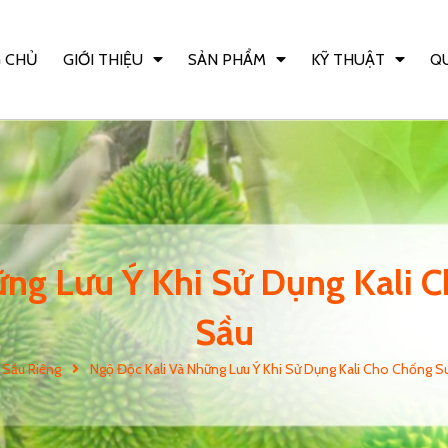
 CHỦ
GIỚI THIỆU
SẢN PHẨM
KỸ THUẬT
QU
ng Lưu Ý Khi Sử Dụng Kali 
Sầu
 Sầu Riêng
Ngộ Độc Kali Và Những Lưu Ý Khi Sử Dụng Kali Cho Chống Sư