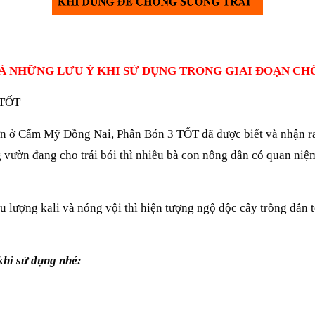
À NHỮNG LƯU Ý KHI SỬ DỤNG TRONG GIAI ĐOẠN CH
 TỐT
ở Cẩm Mỹ Đồng Nai, Phân Bón 3 TỐT đã được biết và nhận ra v
ng vườn đang cho trái bói thì nhiều bà con nông dân có quan niệ
ng kali và nóng vội thì hiện tượng ngộ độc cây trồng dẫn tới 
khi sử dụng nhé: