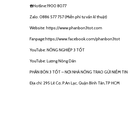
☎️Hotline:1900 8077
Zalo: 0886 577 757 (Miễn phí tư vấn kĩ thuật)
Website:
https://www.phanbon3tot.com
Fanpage:
https://www.facebook.com/phanbon3tot
YouTube: NÔNG NGHIỆP 3 TỐT
YouTube: Lương Nông Dân
PHÂN BÓN 3 TỐT – NƠI NHÀ NÔNG TRAO GỬI NIỀM TIN
Địa chỉ: 295 Lê Cơ, P.An Lạc, Quận Bình Tân,TP HCM