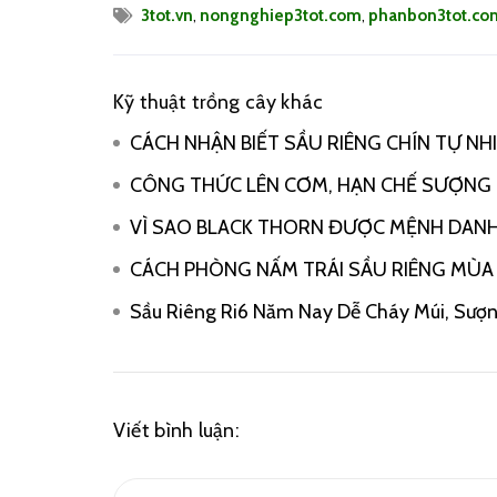
3tot.vn
,
nongnghiep3tot.com
,
phanbon3tot.co
Kỹ thuật trồng cây khác
CÁCH NHẬN BIẾT SẦU RIÊNG CHÍN TỰ NH
CÔNG THỨC LÊN CƠM, HẠN CHẾ SƯỢNG
VÌ SAO BLACK THORN ĐƯỢC MỆNH DANH 
CÁCH PHÒNG NẤM TRÁI SẦU RIÊNG MÙA M
Sầu Riêng Ri6 Năm Nay Dễ Cháy Múi, Sượ
Viết bình luận: