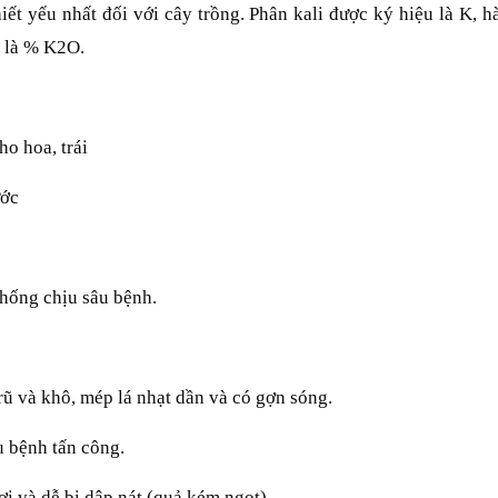
hiết yếu nhất đối với cây trồng. Phân kali được ký hiệu là K, 
m là % K2O.
o hoa, trái
ước
 chống chịu sâu bệnh.
 rũ và khô, mép lá nhạt dần và có gợn sóng.
âu bệnh tấn công.
ơi và dễ bị dập nát (quả kém ngọt)