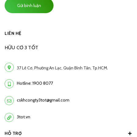
Gửi bình luận
LIÊN HỆ
HỮU CƠ 3 TỐT
37 Lê Cơ, Phường An Lạc, Quận Bình Tân, Tp.HCM.
Hotline: 1900 8077
cskhcongty3tot@gmail.com
3tot.vn
HỖ TRỢ