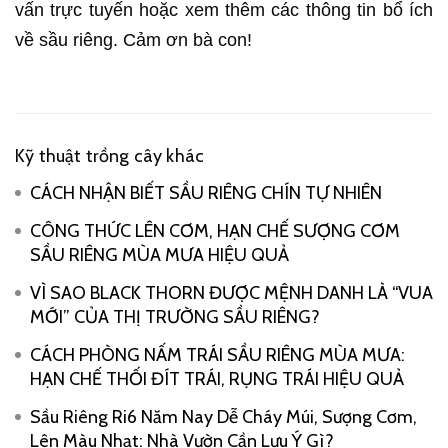
vấn trực tuyến hoặc xem thêm các thông tin bổ ích
về sầu riêng. Cảm ơn bà con!
Kỹ thuật trồng cây khác
CÁCH NHẬN BIẾT SẦU RIÊNG CHÍN TỰ NHIÊN
CÔNG THỨC LÊN CƠM, HẠN CHẾ SƯỢNG CƠM
SẦU RIÊNG MÙA MƯA HIỆU QUẢ
VÌ SAO BLACK THORN ĐƯỢC MỆNH DANH LÀ “VUA
MỚI” CỦA THỊ TRƯỜNG SẦU RIÊNG?
CÁCH PHÒNG NẤM TRÁI SẦU RIÊNG MÙA MƯA:
HẠN CHẾ THỐI ĐÍT TRÁI, RỤNG TRÁI HIỆU QUẢ
Sầu Riêng Ri6 Năm Nay Dễ Cháy Múi, Sượng Cơm,
Lên Màu Nhạt: Nhà Vườn Cần Lưu Ý Gì?