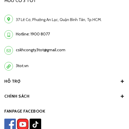
HỮU CƠ 3 TỐT
37 Lê Cơ, Phường An Lạc, Quận Bình Tân, Tp.HCM.
Hotline: 1900 8077
cskhcongty3tot@gmail.com
3tot.vn
HỖ TRỢ
CHÍNH SÁCH
FANPAGE FACEBOOK