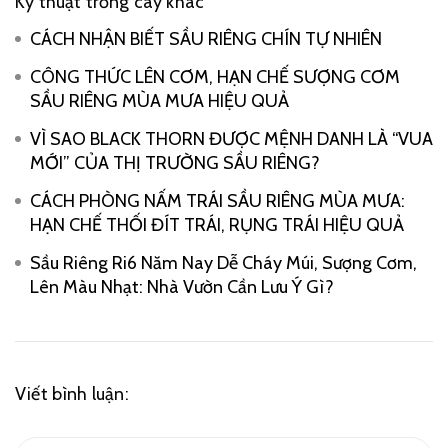
Kỹ thuật trồng cây khác
CÁCH NHẬN BIẾT SẦU RIÊNG CHÍN TỰ NHIÊN
CÔNG THỨC LÊN CƠM, HẠN CHẾ SƯỢNG CƠM
SẦU RIÊNG MÙA MƯA HIỆU QUẢ
VÌ SAO BLACK THORN ĐƯỢC MỆNH DANH LÀ “VUA
MỚI” CỦA THỊ TRƯỜNG SẦU RIÊNG?
CÁCH PHÒNG NẤM TRÁI SẦU RIÊNG MÙA MƯA:
HẠN CHẾ THỐI ĐÍT TRÁI, RỤNG TRÁI HIỆU QUẢ
Sầu Riêng Ri6 Năm Nay Dễ Cháy Múi, Sượng Cơm,
Lên Màu Nhạt: Nhà Vườn Cần Lưu Ý Gì?
Viết bình luận: