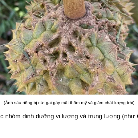
(Ảnh sầu riêng bị nứt gai gây mất thẩm mỹ và giảm chất lượng trái)
ác nhóm dinh dưỡng vi lượng và trung lượng (như C