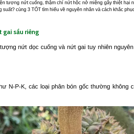
iện tượng nứt cuống, thậm chí nứt hộc nở miệng gây thiệt hại 
suất? cùng 3 TỐT tìm hiểu về nguyên nhân và cách khắc phục t
 gai sầu riêng
 tượng nứt dọc cuống và nứt gai tuy nhiên nguyê
hư N-P-K, các loại phân bón gốc thường không 