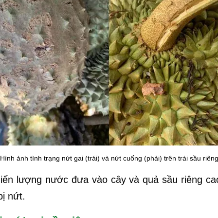
(Hình ảnh tình trạng nứt gai (trái) và nứt cuống (phải) trên trái sầu riêng
hiến lượng nước đưa vào cây và quả sầu riêng ca
ị nứt.