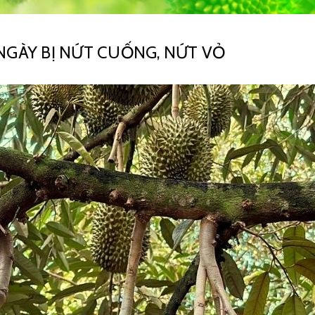
NGÀY BỊ NỨT CUỐNG, NỨT VỎ