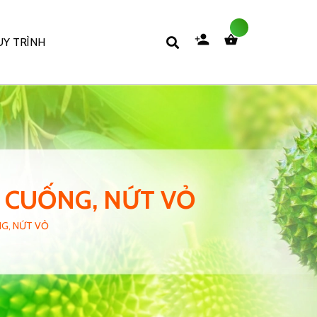
Y TRÌNH
T CUỐNG, NỨT VỎ
NG, NỨT VỎ