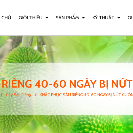
 CHỦ
GIỚI THIỆU
SẢN PHẨM
KỸ THUẬT
QU
RIÊNG 40-60 NGÀY BỊ NỨ
Cây Sầu Riêng
KHẮC PHỤC SẦU RIÊNG 40-60 NGÀY BỊ NỨT CUỐ