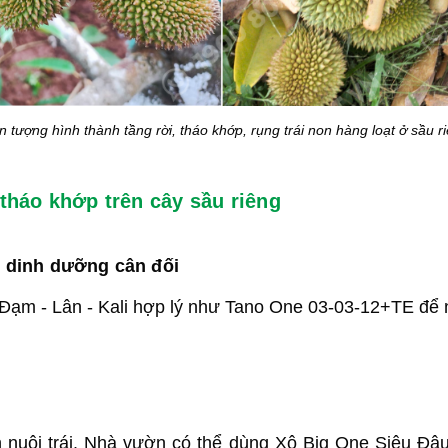
n tượng hình thành tầng rời, tháo khớp, rụng trái non hàng loạt ở sầu r
 tháo khớp trên cây sầu riêng
ng dinh dưỡng cân đối
ạm - Lân - Kali hợp lý như Tano One 03-03-12+TE để nuô
đoạn nuôi trái. Nhà vườn có thể dùng Xô Big One Siêu Đ