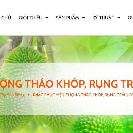
 CHỦ
GIỚI THIỆU
SẢN PHẨM
KỸ THUẬT
QU
ỢNG THÁO KHỚP, RỤNG TR
Cây Sầu Riêng
KHẮC PHỤC HIỆN TƯỢNG THÁO KHỚP, RỤNG TRÁI NO