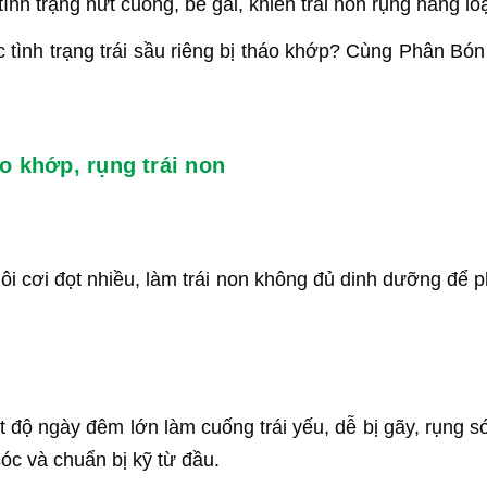
nh trạng nứt cuống, bể gai, khiến trái non rụng hàng loạ
 tình trạng trái sầu riêng bị tháo khớp? Cùng Phân Bón
o khớp, rụng trái non
i cơi đọt nhiều, làm trái non không đủ dinh dưỡng để ph
t độ ngày đêm lớn làm cuống trái yếu, dễ bị gãy, rụng
óc và chuẩn bị kỹ từ đầu.