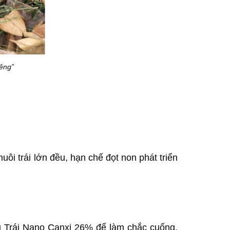
iêng”
i trái lớn đều, hạn chế đọt non phát triển
ậu Trái Nano Canxi 26% để làm chắc cuống,