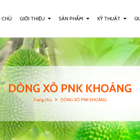
 CHỦ
GIỚI THIỆU
SẢN PHẨM
KỸ THUẬT
QU
DÒNG XÔ PNK KHOÁNG
Trang chủ
DÒNG XÔ PNK KHOÁNG