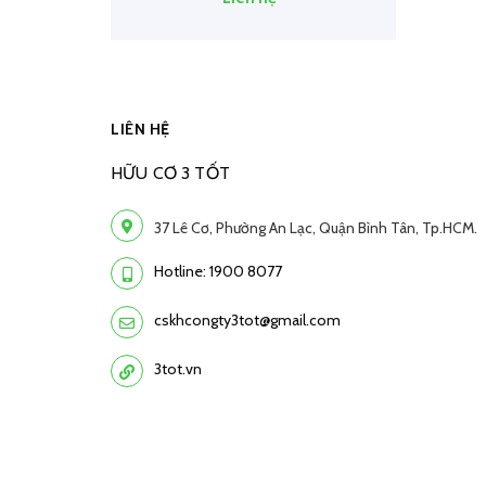
LIÊN HỆ
HỮU CƠ 3 TỐT
37 Lê Cơ, Phường An Lạc, Quận Bình Tân, Tp.HCM.
Hotline: 1900 8077
cskhcongty3tot@gmail.com
3tot.vn