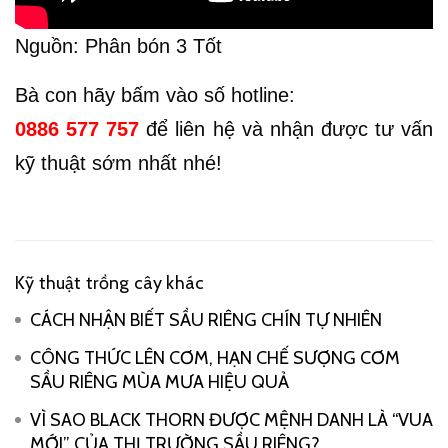
Nguồn: Phân bón 3 Tốt
Bà con hãy bấm vào số hotline:
0886 577 757
để liên hệ và nhận được tư vấn
kỹ thuật sớm nhất nhé!
Kỹ thuật trồng cây khác
CÁCH NHẬN BIẾT SẦU RIÊNG CHÍN TỰ NHIÊN
CÔNG THỨC LÊN CƠM, HẠN CHẾ SƯỢNG CƠM
SẦU RIÊNG MÙA MƯA HIỆU QUẢ
VÌ SAO BLACK THORN ĐƯỢC MỆNH DANH LÀ “VUA
MỚI” CỦA THỊ TRƯỜNG SẦU RIÊNG?