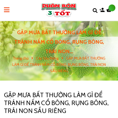
GẶP MƯA BẤT THƯỜNG LÀM GÌ ĐỂ
TRÁNH NẤM CỔ BÔNG, RỤNG BÔNG,
TRÁI NON...
Trang chủ
Cây Sầu Riêng
GẶP MƯA BẤT THƯỜNG
LÀM GÌ ĐỂ TRÁNH NẤM CỔ BÔNG, RỤNG BÔNG, TRÁI NON
SẦU RIÊNG
GẶP MƯA BẤT THƯỜNG LÀM GÌ ĐỂ
TRÁNH NẤM CỔ BÔNG, RỤNG BÔNG,
TRÁI NON SẦU RIÊNG