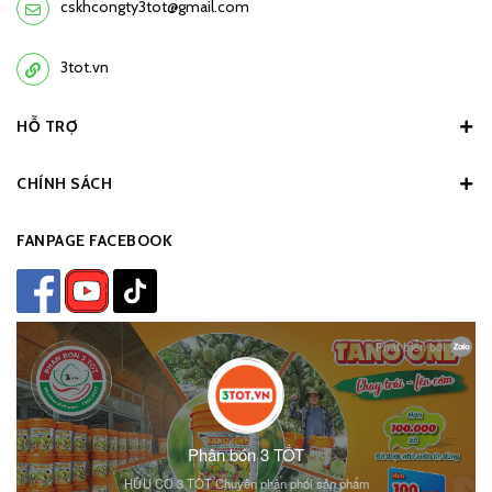
cskhcongty3tot@gmail.com
3tot.vn
HỖ TRỢ
CHÍNH SÁCH
FANPAGE FACEBOOK