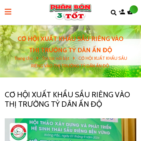
CƠ HỘI XUẤT KHẨU SẦU RIÊNG VÀO
THỊ TRƯỜNG TỶ DÂN ẤN ĐỘ
Trang chủ
Tin tức nổi bật
CƠ HỘI XUẤT KHẨU SẦU
RIÊNG VÀO THỊ TRƯỜNG TỶ DÂN ẤN ĐỘ
CƠ HỘI XUẤT KHẨU SẦU RIÊNG VÀO
THỊ TRƯỜNG TỶ DÂN ẤN ĐỘ