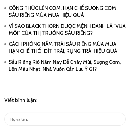
CÔNG THỨC LÊN CƠM, HẠN CHẾ SƯỢNG CƠM
SẦU RIÊNG MÙA MƯA HIỆU QUẢ
VÌ SAO BLACK THORN ĐƯỢC MỆNH DANH LÀ “VUA
MỚI” CỦA THỊ TRƯỜNG SẦU RIÊNG?
CÁCH PHÒNG NẤM TRÁI SẦU RIÊNG MÙA MƯA:
HẠN CHẾ THỐI ĐÍT TRÁI, RỤNG TRÁI HIỆU QUẢ
Sầu Riêng Ri6 Năm Nay Dễ Cháy Múi, Sượng Cơm,
Lên Màu Nhạt: Nhà Vườn Cần Lưu Ý Gì?
Viết bình luận: