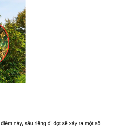
 điểm này, sầu riêng đi đọt sẽ xảy ra một số