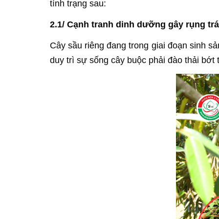
tình trạng sau:
2.1/ Cạnh tranh dinh dưỡng gây rụng trá
Cây sầu riêng đang trong giai đoạn sinh sản
duy trì sự sống cây buộc phải đào thải bớt t