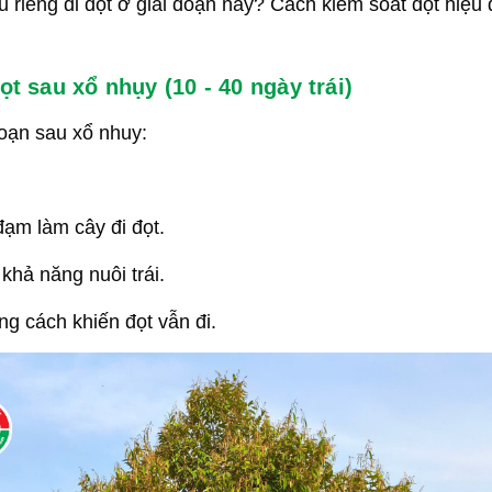
 riêng đi đọt ở giai đoạn này? Cách kiểm soát đọt hiệu
ọt sau xổ nhụy (10 - 40 ngày trái)
đoạn sau xổ nhuy:
.
ạm làm cây đi đọt.
 khả năng nuôi trái.
g cách khiến đọt vẫn đi.