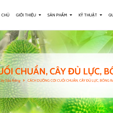
 CHỦ
GIỚI THIỆU
SẢN PHẨM
KỸ THUẬT
QU
ỐI CHUẨN, CÂY ĐỦ LỰC, 
Cây Sầu Riêng
CÁCH DƯỠNG CƠI CUỐI CHUẨN, CÂY ĐỦ LỰC, BÔNG 