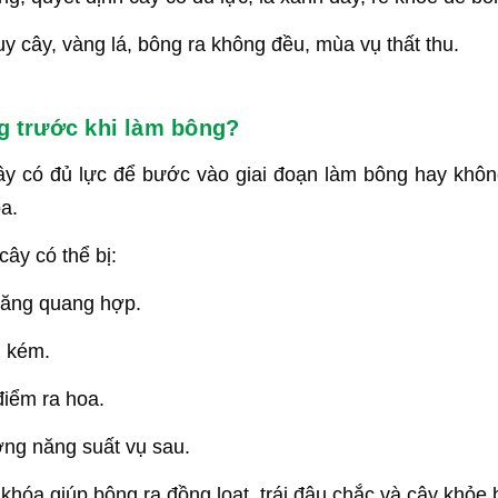
y cây, vàng lá, bông ra không đều, mùa vụ thất thu.
ng trước khi làm bông?
ây có đủ lực để bước vào giai đoạn làm bông hay không.
a.
ây có thể bị:
năng quang hợp.
g kém.
điểm ra hoa.
ởng năng suất vụ sau.
 khóa giúp bông ra đồng loạt, trái đậu chắc và cây khỏe 