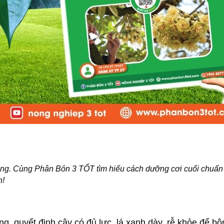
 bông. Cùng Phân Bón 3 TỐT tìm hiểu cách dưỡng cơi cuối chuẩn
n!
ng, quyết định cây có đủ lực, lá xanh dày, rễ khỏe để bô