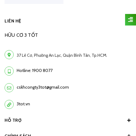
LIÊN HỆ
HỮU CƠ 3 TỐT
37 Lê Cơ, Phường An Lạc, Quận Bình Tân, Tp.HCM.
Hotline: 1900 8077
cskhcongty3tot@gmail.com
3tot.vn
HỖ TRỢ