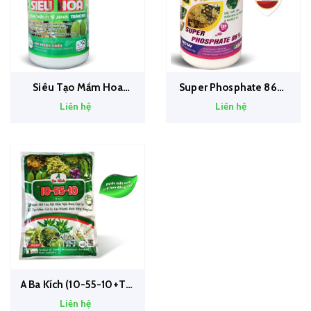
Siêu Tạo Mầm Hoa
Super Phosphate 86%
Tanofa 0-25-30 +TE Hũ
(Siêu Lân 86 + TE)
Liên hệ
Liên hệ
1kg
A Ba Kích (10-55-10+TE)
tạo mầm hoa
Liên hệ