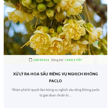
27/07/2024
Đăng bởi:
CSKH 3 TỐT
XỬ LÝ RA HOA SẦU RIÊNG VỤ NGHỊCH KHÔNG
PACLO
“Khám phá bí quyết làm bông vụ nghịch sầu riêng không paclo
từ giai đoạn chuẩn bị ...