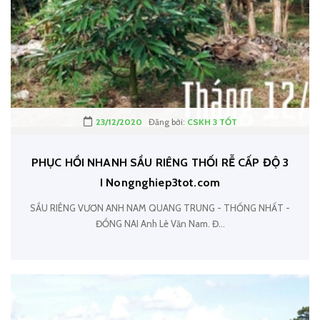
23/12/2020
Đăng bởi:
CSKH 3 TỐT
PHỤC HỒI NHANH SẦU RIÊNG THỐI RỄ CẤP ĐỘ 3
I Nongnghiep3tot.com
SẦU RIÊNG VƯƠN ANH NAM QUANG TRUNG - THỐNG NHẤT -
ĐỒNG NAI Anh Lê Văn Nam. Đ...