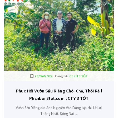
29/04/2022
Đăng bởi:
CSKH 3 TỐT
Phục Hồi Vườn Sầu Riêng Chổi Chà, Thối Rễ l
Phanbon3tot.com l CTY 3 TỐT
Vườn Sầu Riêng của Anh Nguyễn Văn Dũng Địa chỉ: Lê Lợi,
Thống Nhất, Đồng Nai. ...