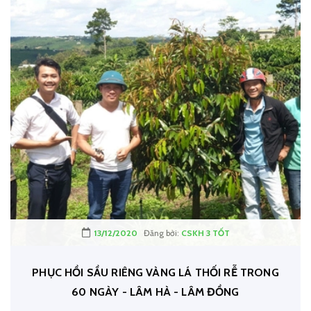
13/12/2020
Đăng bởi:
CSKH 3 TỐT
PHỤC HỒI SẦU RIÊNG VÀNG LÁ THỐI RỄ TRONG
60 NGÀY - LÂM HÀ - LÂM ĐỒNG