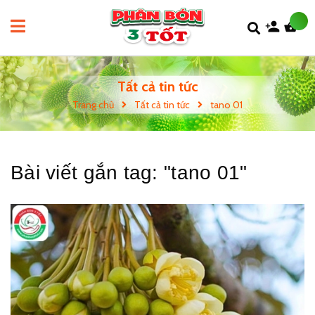
Tất cả tin tức
Trang chủ
Tất cả tin tức
tano 01
Bài viết gắn tag: "
tano 01
"