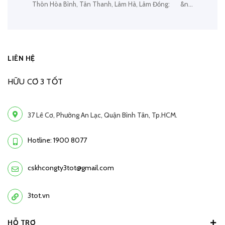
Thôn Hòa Bình, Tân Thanh, Lâm Hà, Lâm Đồng: &n...
LIÊN HỆ
HỮU CƠ 3 TỐT
37 Lê Cơ, Phường An Lạc, Quận Bình Tân, Tp.HCM.
Hotline: 1900 8077
cskhcongty3tot@gmail.com
3tot.vn
HỖ TRỢ