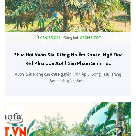
03/05/2022
Đăng bởi:
CSKH 3 TỐT
Phục Hồi Vườn Sầu Riêng Nhiễm Khuẩn, Ngộ Độc
Rễ l Phanbon3tot l Sản Phẩm Sinh Học
Vườn Sầu Riêng của chú Nguyễn Thìn Ấp 5, Sông Trầu, Trảng
Bom, Đồng Nai &nb...