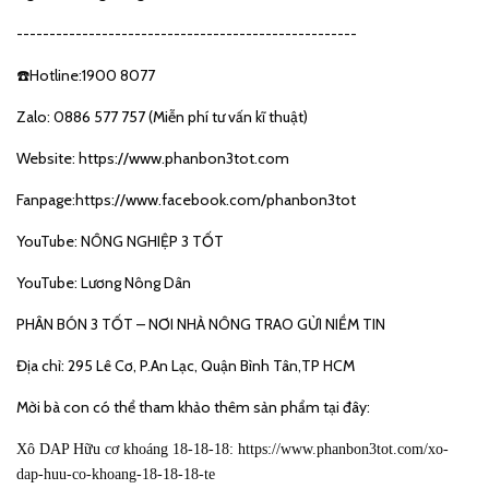
----------------------------------------------------
☎️Hotline:1900 8077
Zalo: 0886 577 757 (Miễn phí tư vấn kĩ thuật)
Website:
https://www.phanbon3tot.com
Fanpage:
https://www.facebook.com/phanbon3tot
YouTube: NÔNG NGHIỆP 3 TỐT
YouTube: Lương Nông Dân
PHÂN BÓN 3 TỐT – NƠI NHÀ NÔNG TRAO GỬI NIỀM TIN
Địa chỉ: 295 Lê Cơ, P.An Lạc, Quận Bình Tân,TP HCM
Mời bà con có thể tham khảo thêm sản phẩm tại đây:
Xô DAP Hữu cơ khoáng 18-18-18:
https://www.phanbon3tot.com/xo-
dap-huu-co-khoang-18-18-18-te