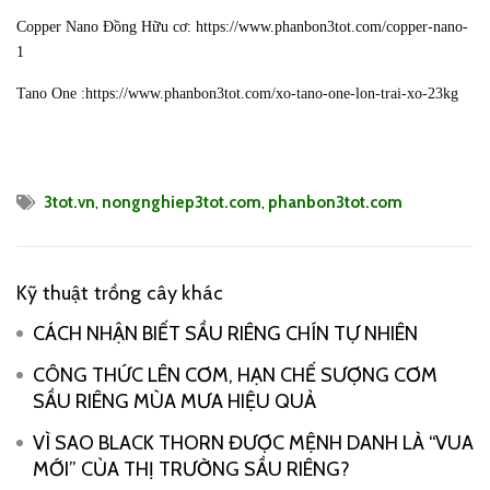
Copper Nano Đồng Hữu cơ:
https://www.phanbon3tot.com/copper-nano-
1
Tano One :
https://www.phanbon3tot.com/xo-tano-one-lon-trai-xo-23kg
3tot.vn
,
nongnghiep3tot.com
,
phanbon3tot.com
Kỹ thuật trồng cây khác
CÁCH NHẬN BIẾT SẦU RIÊNG CHÍN TỰ NHIÊN
CÔNG THỨC LÊN CƠM, HẠN CHẾ SƯỢNG CƠM
SẦU RIÊNG MÙA MƯA HIỆU QUẢ
VÌ SAO BLACK THORN ĐƯỢC MỆNH DANH LÀ “VUA
MỚI” CỦA THỊ TRƯỜNG SẦU RIÊNG?