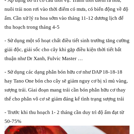
- Áp dụng bố trí cơ cấu thời vụ: Tránh thời điểm ra hoa,
nuôi trái non rơi vào thời điểm có mưa, có biến động về độ
ẩm. Cần xử lý ra hoa sớm vào tháng 11-12 dương lịch để
thu hoạch trong tháng 4-5
- Sử dụng một số hoạt chất điều tiết sinh trưởng tăng cường
giải độc, giải sốc cho cây khi gặp điều kiện thời tiết bất
thuận như Dr Xanh, Fulvic Master …
- Sử dụng các dạng phân bón hữu cơ như DAP 18-18-18
hay Tano One bón cho cây sẽ giảm nguy cơ bị xì mủ vàng,
sượng trái. Giai đoạn mang trái cần bón phân hữu cơ thay
thế cho phân vô cơ sẽ giảm đáng kể tình trạng sượng trái
- Trước khi thu hoạch 1- 2 tháng cần duy trì độ ẩm đạt từ
50-75%