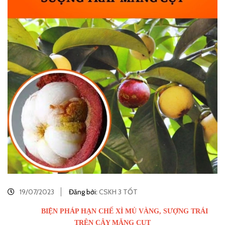
19/07/2023
Đăng bởi:
CSKH 3 TỐT
BIỆN PHÁP HẠN CHẾ XÌ MỦ VÀNG, SƯỢNG TRÁI
TRÊN CÂY MĂNG CỤT