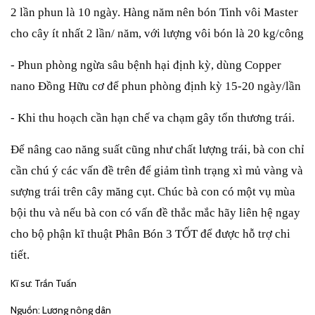
2 lần phun là 10 ngày. Hàng năm nên bón Tinh vôi Master
cho cây ít nhất 2 lần/ năm, với lượng vôi bón là 20 kg/công
- Phun phòng ngừa sâu bệnh hại định kỳ, dùng Copper
nano Đồng Hữu cơ để phun phòng định kỳ 15-20 ngày/lần
- Khi thu hoạch cần hạn chế va chạm gây tổn thương trái.
Để nâng cao năng suất cũng như chất lượng trái, bà con chỉ
cần chú ý các vấn đề trên để giảm tình trạng xì mủ vàng và
sượng trái trên cây măng cụt. Chúc bà con có một vụ mùa
bội thu và nếu bà con có vấn đề thắc mắc hãy liên hệ ngay
cho bộ phận kĩ thuật Phân Bón 3 TỐT để được hỗ trợ chi
tiết.
Kĩ sư: Trần Tuấn
Nguồn: Lương nông dân