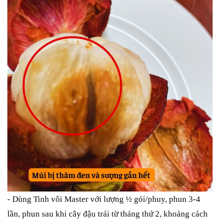
- Dùng Tinh vôi Master với lượng ½ gói/phuy, phun 3-4
lần, phun sau khi cây đậu trái từ tháng thứ 2, khoảng cách