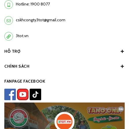
Hotline: 1900 8077
cskhcongty3tot@gmail.com
3tot.vn
HỖ TRỢ
CHÍNH SÁCH
FANPAGE FACEBOOK