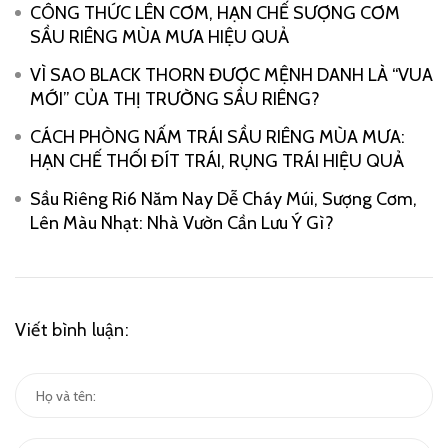
CÔNG THỨC LÊN CƠM, HẠN CHẾ SƯỢNG CƠM
SẦU RIÊNG MÙA MƯA HIỆU QUẢ
VÌ SAO BLACK THORN ĐƯỢC MỆNH DANH LÀ “VUA
MỚI” CỦA THỊ TRƯỜNG SẦU RIÊNG?
CÁCH PHÒNG NẤM TRÁI SẦU RIÊNG MÙA MƯA:
HẠN CHẾ THỐI ĐÍT TRÁI, RỤNG TRÁI HIỆU QUẢ
Sầu Riêng Ri6 Năm Nay Dễ Cháy Múi, Sượng Cơm,
Lên Màu Nhạt: Nhà Vườn Cần Lưu Ý Gì?
Viết bình luận: