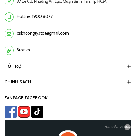
37 Lê Cơ, Phường An Lạc, Quận Bình Tân, Tp.HCM.
Hotline: 1900 8077
cskhcongty3tot@gmail.com
3tot.vn
HỖ TRỢ
CHÍNH SÁCH
FANPAGE FACEBOOK