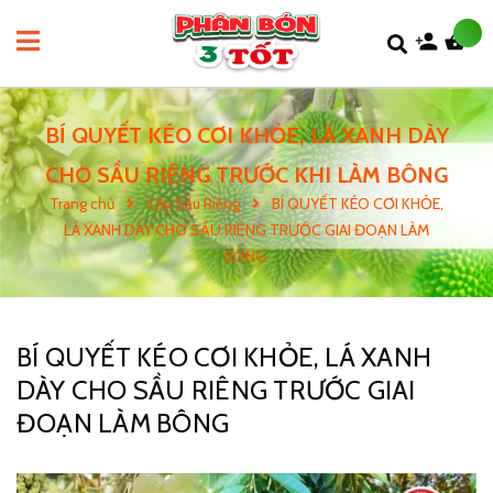
BÍ QUYẾT KÉO CƠI KHỎE, LÁ XANH DÀY
CHO SẦU RIÊNG TRƯỚC KHI LÀM BÔNG
Trang chủ
Cây Sầu Riêng
BÍ QUYẾT KÉO CƠI KHỎE,
LÁ XANH DÀY CHO SẦU RIÊNG TRƯỚC GIAI ĐOẠN LÀM
BÔNG
BÍ QUYẾT KÉO CƠI KHỎE, LÁ XANH
DÀY CHO SẦU RIÊNG TRƯỚC GIAI
ĐOẠN LÀM BÔNG