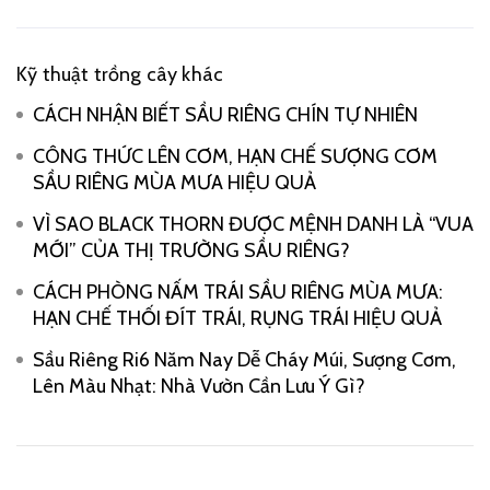
Kỹ thuật trồng cây khác
CÁCH NHẬN BIẾT SẦU RIÊNG CHÍN TỰ NHIÊN
CÔNG THỨC LÊN CƠM, HẠN CHẾ SƯỢNG CƠM
SẦU RIÊNG MÙA MƯA HIỆU QUẢ
VÌ SAO BLACK THORN ĐƯỢC MỆNH DANH LÀ “VUA
MỚI” CỦA THỊ TRƯỜNG SẦU RIÊNG?
CÁCH PHÒNG NẤM TRÁI SẦU RIÊNG MÙA MƯA:
HẠN CHẾ THỐI ĐÍT TRÁI, RỤNG TRÁI HIỆU QUẢ
Sầu Riêng Ri6 Năm Nay Dễ Cháy Múi, Sượng Cơm,
Lên Màu Nhạt: Nhà Vườn Cần Lưu Ý Gì?