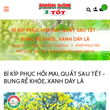
BÍ KÍP PHỤC HỒI MAI, QUẤT SAU TẾT -
BUNG RỄ KHỎE, XANH DÀY LÁ
Trang chủ
Các Loại Cây Trồng Khác
BÍ KÍP PHỤC HỒI
MAI, QUẤT SAU TẾT - BUNG RỄ KHỎE, XANH DÀY LÁ
BÍ KÍP PHỤC HỒI MAI, QUẤT SAU TẾT -
BUNG RỄ KHỎE, XANH DÀY LÁ