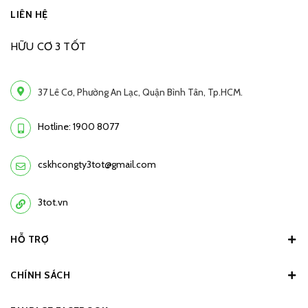
LIÊN HỆ
HỮU CƠ 3 TỐT
37 Lê Cơ, Phường An Lạc, Quận Bình Tân, Tp.HCM.
Hotline: 1900 8077
cskhcongty3tot@gmail.com
3tot.vn
HỖ TRỢ
CHÍNH SÁCH