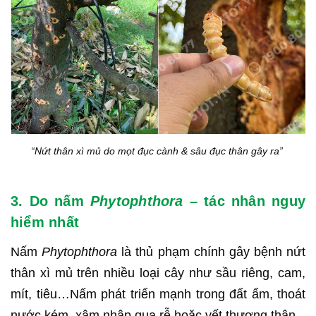
“Nứt thân xì mủ do mọt đục cành & sâu đục thân gây ra”
3. Do nấm
Phytophthora
– tác nhân nguy
hiểm nhất
Nấm
Phytophthora
là thủ phạm chính gây bệnh nứt
thân xì mủ trên nhiều loại cây như sầu riêng, cam,
mít, tiêu…Nấm phát triển mạnh trong đất ẩm, thoát
nước kém, xâm nhập qua rễ hoặc vết thương thân.