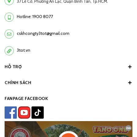
37 Lê Cơ, Phường An Lạc, Quận Bình Tân, Tp.HCM.
Hotline: 1900 8077
cskhcongty3tot@gmail.com
3tot.vn
HỖ TRỢ
CHÍNH SÁCH
FANPAGE FACEBOOK