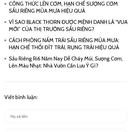
CÔNG THỨC LÊN CƠM, HẠN CHẾ SƯỢNG CƠM
SẦU RIÊNG MÙA MƯA HIỆU QUẢ
VÌ SAO BLACK THORN ĐƯỢC MỆNH DANH LÀ “VUA
MỚI” CỦA THỊ TRƯỜNG SẦU RIÊNG?
CÁCH PHÒNG NẤM TRÁI SẦU RIÊNG MÙA MƯA:
HẠN CHẾ THỐI ĐÍT TRÁI, RỤNG TRÁI HIỆU QUẢ
Sầu Riêng Ri6 Năm Nay Dễ Cháy Múi, Sượng Cơm,
Lên Màu Nhạt: Nhà Vườn Cần Lưu Ý Gì?
Viết bình luận: