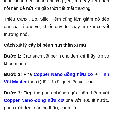
thân phát triển nhanh nhưng yếu, mô cây kém đàn
hồi nên dễ nứt khi gặp thời tiết thất thường.
Thiếu Canxi, Bo, Silic, Kẽm cũng làm giảm độ dẻo
dai của tế bào vỏ, khiến cây dễ chảy mủ khi có vết
thương nhỏ.
Cách xử lý cây bị bệnh nứt thân xì mủ
Bước 1:
Cạo sạch vết bệnh cho đến khi thấy lớp vỏ
khỏe mạnh.
Bước 2:
Pha
Copper Nano đồng hữu cơ
+
Tinh
Vôi Master
theo tỷ lệ 1:1 rồi quét lên vết cạo.
Bước 3:
Tiếp tục phun phòng ngừa nấm bệnh với
Copper Nano Đồng hữu cơ
pha với 400 lít nước,
phun ướt đều toàn bộ thân, cành, lá.